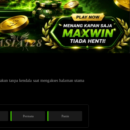
e akun tanpa kendala saat mengakses halaman utama
Permata
Panin