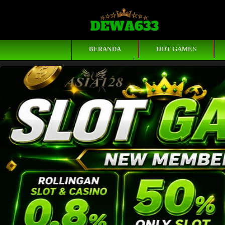
BERANDA
HOT GAMES
FISHING