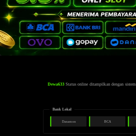
Dewa633
Status online ditampilkan dengan sistem
Bank Lokal
Danamon
BCA