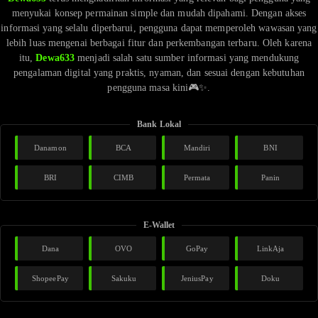
menyukai konsep permainan simple dan mudah dipahami. Dengan akses
informasi yang selalu diperbarui, pengguna dapat memperoleh wawasan yang
lebih luas mengenai berbagai fitur dan perkembangan terbaru. Oleh karena
itu,
Dewa633
menjadi salah satu sumber informasi yang mendukung
pengalaman digital yang praktis, nyaman, dan sesuai dengan kebutuhan
pengguna masa kini🎮✨.
Bank Lokal
Danamon
BCA
Mandiri
BNI
BRI
CIMB
Permata
Panin
E-Wallet
Dana
OVO
GoPay
LinkAja
ShopeePay
Sakuku
JeniusPay
Doku