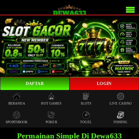
Tentang Kami
Author
Panduan Bermain
F.A.Q
DAFTAR
LOGIN
BERANDA
HOT GAMES
SLOTS
LIVE CASINO
SPORTSBOOK
POKER
TOGEL
FISHING
Permainan Simple Di Dewa633