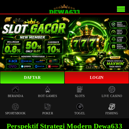
Tentang Kami
Author
Panduan Bermain
F.A.Q
DAFTAR
LOGIN
BERANDA
HOT GAMES
SLOTS
LIVE CASINO
SPORTSBOOK
POKER
TOGEL
FISHING
Perspektif Strategi Modern Dewa633