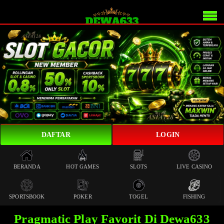
Tentang Kami
Author
Panduan Bermain
F.A.Q
DAFTAR
LOGIN
BERANDA
HOT GAMES
SLOTS
LIVE CASINO
SPORTSBOOK
POKER
TOGEL
FISHING
Pragmatic Play Favorit Di Dewa633