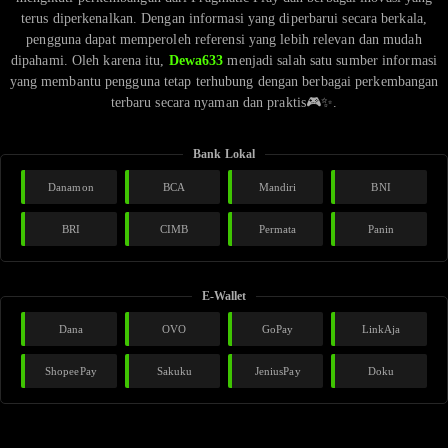
terus diperkenalkan. Dengan informasi yang diperbarui secara berkala,
pengguna dapat memperoleh referensi yang lebih relevan dan mudah
dipahami. Oleh karena itu,
Dewa633
menjadi salah satu sumber informasi
yang membantu pengguna tetap terhubung dengan berbagai perkembangan
terbaru secara nyaman dan praktis🎮✨.
Bank Lokal
Danamon
BCA
Mandiri
BNI
BRI
CIMB
Permata
Panin
E-Wallet
Dana
OVO
GoPay
LinkAja
ShopeePay
Sakuku
JeniusPay
Doku