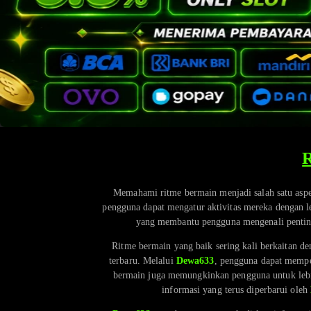
Memahami ritme bermain menjadi salah satu aspe
pengguna dapat mengatur aktivitas mereka dengan l
yang membantu pengguna mengenali pentingny
Ritme bermain yang baik sering kali berkaitan 
terbaru. Melalui
Dewa633
, pengguna dapat mempe
bermain juga memungkinkan pengguna untuk lebih
informasi yang terus diperbarui oleh