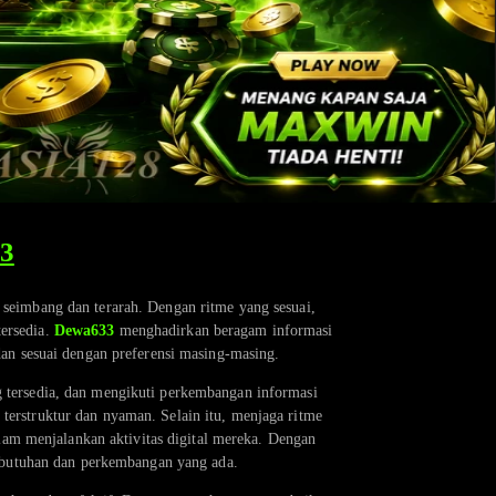
3
seimbang dan terarah. Dengan ritme yang sesuai,
tersedia.
Dewa633
menghadirkan beragam informasi
dan sesuai dengan preferensi masing-masing.
 tersedia, dan mengikuti perkembangan informasi
erstruktur dan nyaman. Selain itu, menjaga ritme
am menjalankan aktivitas digital mereka. Dengan
kebutuhan dan perkembangan yang ada.